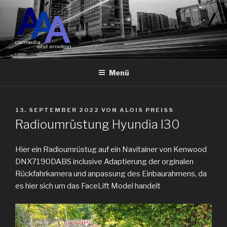
Zum
Inhalt
springen
ALOIS ALLES AUDIO
Car Media and Emotion
NEUMARKT
Menü
VERÖFFENTLICHT
13. SEPTEMBER 2022
VON
ALOIS PREISS
AM
Radioumrüstung Hyundia I30
Hier ein Radioumrüstug auf ein Navitainer von Kenwood
DNX7190DABS inclusive Adaptierung der orginalen
Rückfahrkamera und anpassung des Einbaurahmens, da
es hier sich um das FaceLift Model handelt