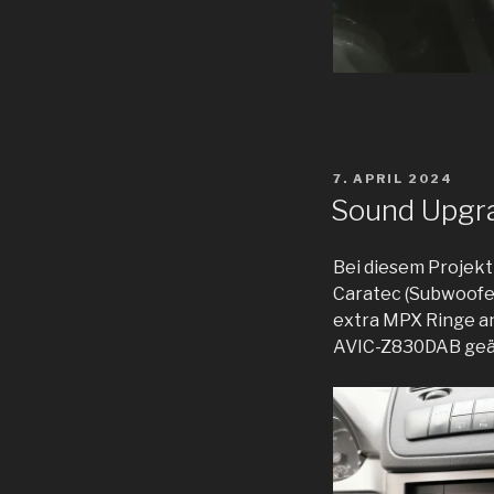
VERÖFFENTLICHT
7. APRIL 2024
AM
Sound Upgr
Bei diesem Projekt
Caratec (Subwoofe
extra MPX Ringe an
AVIC-Z830DAB geä