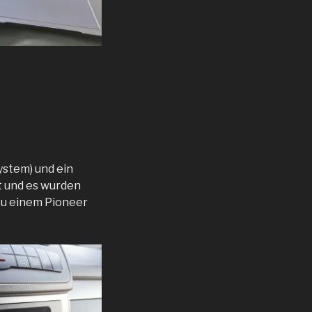
ystem) und ein
t und es wurden
zu einem Pioneer