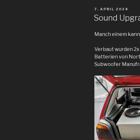
VERÖFFENTLICHT
7. APRIL 2024
AM
Sound Upgra
Manch einem kann es
Verbaut wurden 2x
Batterien von Nor
Subwoofer Manufra