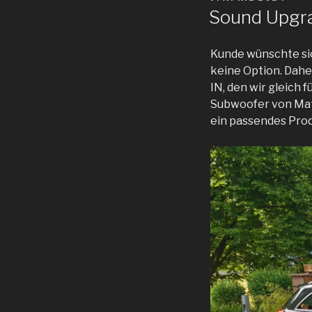
AM
Sound Upgra
Kunde wünschte sic
keine Option. Dah
IN, den wir gleich
Subwoofer von Matc
ein passendes Prod