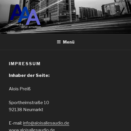
Zum
Inhalt
springen
ALOIS ALLES AUDIO
Car Media and Emotion
NEUMARKT
Menü
IMPRESSUM
Inhaber der Seite:
Alois Preiß
Sportheimstraße 10
92138 Neumarkt
E-mail:
info@aloisallesaudio.de
www.aloisallesaudio.de